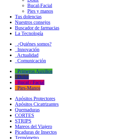
Bucal-Facial
Pies y manos
Tus dolencias
Nuestros consejos
Buscador de farmacias
La Tecnología
¿Quiénes somos?
Innovación
Actualidad
Comunicación
Primeros Auxilios
Dolor
Bucal / Facial
Pies-Manos
Apósitos Protectores
Apósitos Cicatrizantes
Quemaduras
CORTES
STRIPS
Mareos del Viajero
Picaduras de Insectos
Termómetro